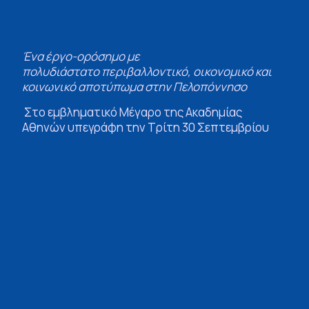
Ένα έργο-ορόσημο με
πολυδιάστατο
περιβαλλοντικό,
οικονομικό και
κοινωνικό αποτύπωμα στην Πελοπόννησο
Στο εμβληματικό Μέγαρο της Ακαδημίας
Αθηνών υπεγράφη την Τρίτη 30 Σεπτεμβρίου
2025 η Προγραμματική Σύμβαση για τη
δημιουργία του Παρατηρητηρίου Κλιματικής
Προσαρμογής στην Καλαμάτα. Τη σύμβαση
υπέγραψαν ο Περιφερειάρχης Πελοποννήσου,
Δημήτρης Πτωχός, ο Πρόεδρος της Ακαδημίας
Αθηνών, Ομότιμος Καθηγητής Μιχάλης
Τιβέριος, ο Γενικός Γραμματέας της Ακαδημίας
Αθηνών και Εθνικός Εκπρόσωπος για την
Κλιματική Αλλαγή, Χρήστος Ζερεφός, ο
Πρόεδρος της Επιτροπής Ερευνών, Νικηφόρος
Διαμαντούρος, καθώς και ο Διευθύνων