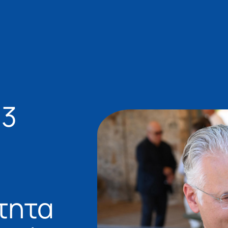
 3
τητα