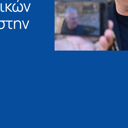
πικών
στην