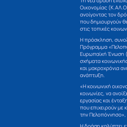
Τη νέα δράση ενίσ
Οικονομίας (Κ.ΑΛ.
ανοίγοντας τον δρ
που δημιουργούν θέ
στις τοπικές κοινων
Η πρόσκληση, συνο
Πρόγραμμα «Πελοπό
Ευρωπαϊκή Ένωση (Ε
σχήματα κοινωνική
και μακροχρόνια α
ανάπτυξη.
«Η κοινωνική οικον
κοινωνίες, να ανοί
εργασίας και ένταξ
που επιχειρούν με 
την Πελοπόννησο»,
Η δράση καλύπτει 