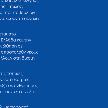
ής και Αλληλέγγυας
ρης Πτωχός,
και πρωτοβουλιών
νισχύουν τη συνοχή
εται στο
Ελλάδα και την
εί ώθηση σε
, απασχολούν νέους
λλουν στη δίκαιη
τις τοπικές
 νέες ευκαιρίες
ήριξη σε ανθρώπους
τη συνοχή σε όλη
ώ, με ποσοστό