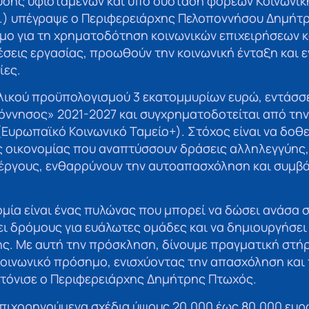
χυσης υφιστάμενων και υπό σύσταση φορέων Κοινωνικ
Ο.) υπέγραψε ο Περιφερειάρχης Πελοποννήσου Δημήτ
όμο για τη χρηματοδότηση κοινωνικών επιχειρήσεων 
σεις εργασίας, προωθούν την κοινωνική ένταξη και ε
ίες.
λικού προϋπολογισμού 3 εκατομμυρίων ευρώ, εντάσσ
ννησος» 2021-2027 και συγχρηματοδοτείται από την 
υρωπαϊκό Κοινωνικό Ταμείο+). Στόχος είναι να δοθ
ς οικονομίας που αναπτύσσουν δράσεις αλληλεγγύης
νέργους, ενθαρρύνουν την αυτοαπασχόληση και συμβά
ομία είναι ένας πυλώνας που μπορεί να δώσει ανάσα σ
ξει δρόμους για ευάλωτες ομάδες και να δημιουργήσει
ης. Με αυτή την πρόσκληση, δίνουμε πραγματική στ
κοινωνικό πρόσημο, ενισχύοντας την απασχόληση και 
 τόνισε ο Περιφερειάρχης Δημήτρης Πτωχός.
επιχορηγούμενα σχέδια ύψους 20.000 έως 80.000 ευρ