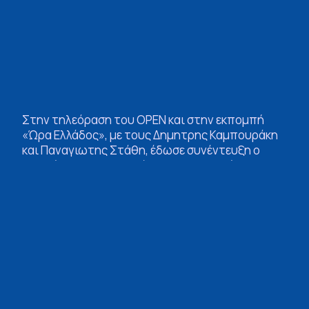
Στην τηλεόραση του OPEN και στην εκπομπή
«Ώρα Ελλάδος», με τους Δημητρης Καμπουράκη
και Παναγιωτης Στάθη, έδωσε συνέντευξη ο
υποψήφιος Περιφερειάρχης Πελοποννήσου
Δημήτρης Πτωχός.