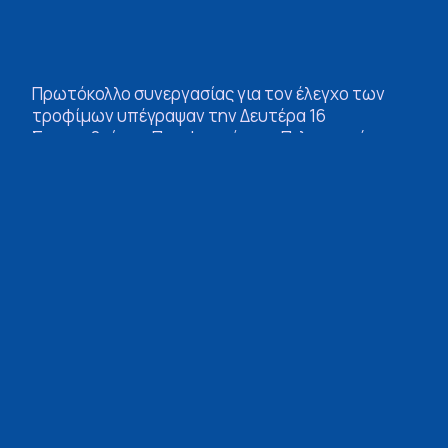
Πρωτόκολλο συνεργασίας για τον έλεγχο των
τροφίμων υπέγραψαν την Δευτέρα 16
Σεπτεμβρίου ο Περιφερειάρχης Πελοποννήσου,
Δημήτρης Πτωχός, με τον Πρόεδρο του Ενιαίου
Φορέα Ελέγχου Τροφίμων (ΕΦΕΤ), Αντώνη
Ζαμπέλα, παρουσία του Αναπληρωτή
Περιφερειάρχη Πελοποννήσου, Χρήστου
Λαμπρόπουλου, του θεματικού
Αντιπεριφερειάρχη Αγροτικής Οικονομίας και
Κτηνιατρικής, Σπύρου Ζαχαριά και υπηρεσιακών
παραγόντων με σκοπό τον αποτελεσματικότερο
συντονισμό των ελεγκτικών μηχανισμών, τη
διενέργεια κοινών ελέγχων και την από κοινού
διαχείριση εκτάκτων περιστατικών και
καταγγελιών στον τομέα του ελέγχου τροφίμων.
Το πρωτόκολλο συνεργασίας σηματοδοτεί την