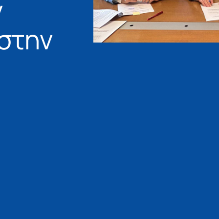
ν
 στην