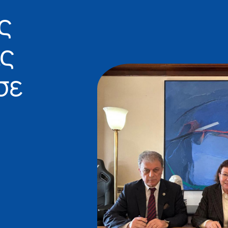
ς
ις
σε