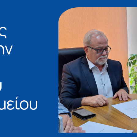
ς
ην
υ
μείου