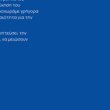
ίκηση του
προχωράμε γρήγορα
αιότητα για την
οπτεύσει την
ι να μειώσουν
 υγείας του
 τα τεύχη
σιών.
ρομηχανολογικού
θώς και την
τές οι ενέργειες
 παράλληλα τις
εσίες με τον