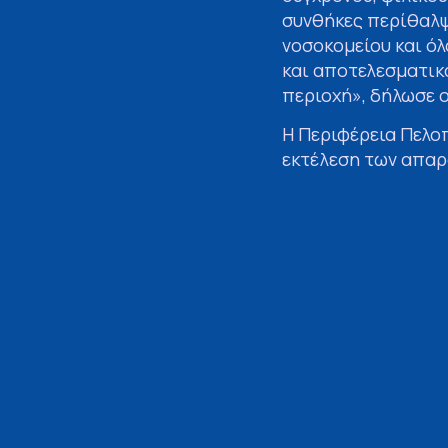
συνθήκες περίθαλψη
νοσοκομείου και ό
και αποτελεσματικ
περιοχή», δήλωσε 
Η Περιφέρεια Πελο
εκτέλεση των απαρα
σημαντικά την ενερ
νοσοκομείου. Επιση
δημοπράτησης του 
Οι παρεμβάσεις πε
εξοπλισμού, την α
εγκατάσταση νέων 
θα μειώσουν το εν
συνθήκες υγιεινής 
εκσυγχρονισμό του