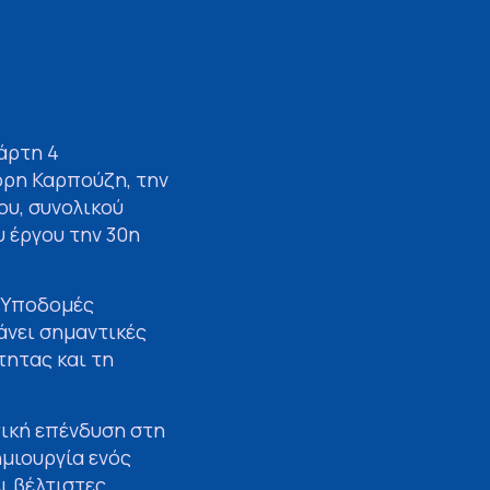
άρτη 4
όρη Καρπούζη, την
ου, συνολικού
 έργου την 30η
 «Υποδομές
άνει σημαντικές
τητας και τη
τική επένδυση στη
μιουργία ενός
ι βέλτιστες