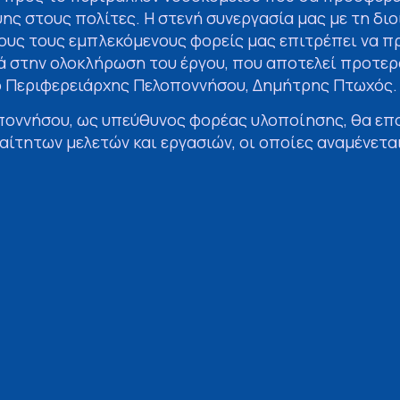
ς στους πολίτες. Η στενή συνεργασία μας με τη διο
λους τους εμπλεκόμενους φορείς μας επιτρέπει να 
ά στην ολοκλήρωση του έργου, που αποτελεί προτερ
ο Περιφερειάρχης Πελοποννήσου, Δημήτρης Πτωχός.
ποννήσου, ως υπεύθυνος φορέας υλοποίησης, θα επ
ίτητων μελετών και εργασιών, οι οποίες αναμένετα
γειακή κατανάλωση και να βελτιώσουν τις υπηρεσίες
μαίνεται ότι η Περιφερειακή Επιτροπή ενέκρινε ήδη
έργου, εξασφαλίζοντας την άμεση έναρξη των εργα
ριλαμβάνουν την αντικατάσταση του παλαιού ηλεκτ
ναβάθμιση των συστημάτων θέρμανσης και ψύξης, κα
ενεργειακά αποδοτικών παραθύρων και μονώσεων. Αυ
εργειακό αποτύπωμα του νοσοκομείου, βελτιώνοντας
και ασφάλειας και αναβαθμίζοντας τις ιατρικές υπηρ
 εξοπλισμού.