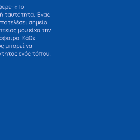
φερε: «Το
τή ταυτότητα. Ένας
αποτελέσει σημείο
τείας μου είχα την
όσφαιρα. Κάθε
ός μπορεί να
ότητας ενός τόπου.
Πάρνωνα, τους
ηκαν με αφοσίωση
 συνεχίσουμε να
νισχύουν τις
ην Πελοπόννησο.»
 σημασία της
λούσιο πρόγραμμα
κών παρεμβάσεων
ουργίας.