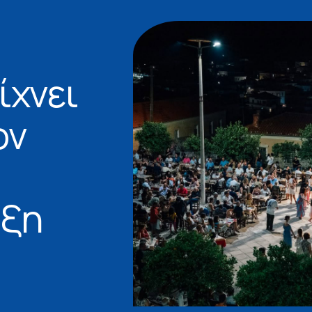
ίχνει
ον
υξη