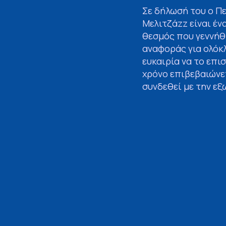
Σε δήλωσή του ο Π
Μελιτζάzz είναι έν
θεσμός που γεννήθη
αναφοράς για ολόκ
ευκαιρία να το επι
χρόνο επιβεβαιώνετ
συνδεθεί με την εξ
Θέλω να συγχαρώ θ
διοργανωτές, τους 
για ακόμη μία εξαι
στεκόμαστε δίπλα σ
τοπικές κοινωνίες 
Η φετινή διοργάνωσ
συλλογικότητας, τ
μουσικής, θεάτρου
που μετέτρεψαν το 