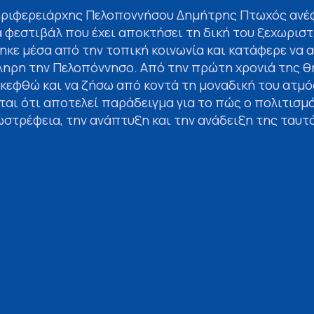
εριφερειάρχης Πελοποννήσου Δημήτρης Πτωχός ανέ
α φεστιβάλ που έχει αποκτήσει τη δική του ξεχωρισ
κε μέσα από την τοπική κοινωνία και κατάφερε να 
ληρη την Πελοπόννησο. Από την πρώτη χρονιά της θη
σκεφθώ και να ζήσω από κοντά τη μοναδική του ατμ
αι ότι αποτελεί παράδειγμα για το πώς ο πολιτισμ
ωστρέφεια, την ανάπτυξη και την ανάδειξη της ταυτ
ερμά τον Δήμο Νότιας Κυνουρίας, την Αναπτυξιακή 
εθελοντές, τους καλλιτέχνες και όλους όσοι εργάστ
ρετική διοργάνωση. Ως Περιφέρεια Πελοποννήσου θα
ε πρωτοβουλίες που αναδεικνύουν τον πολιτισμό, ε
και δημιουργούν προστιθέμενη αξία για ολόκληρη τ
η, με θεματικό άξονα τις «Κοινότητες», ανέδειξε τη
ης συνεργασίας και της συμμετοχής, μέσα από ένα π
, εκθέσεων, εκπαιδευτικών δράσεων και καλλιτεχνι
Λεωνίδιο σε έναν ανοιχτό χώρο πολιτισμού και δημι