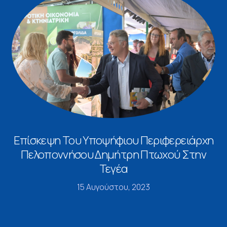
Επίσκεψη Του Υποψήφιου Περιφερειάρχη
Πελοποννήσου Δημήτρη Πτωχού Στην
Τεγέα
15 Αυγούστου, 2023