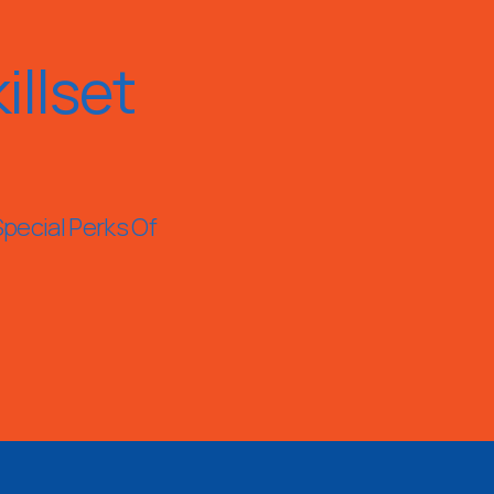
llset
Special Perks Of