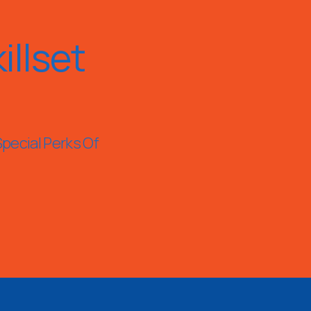
llset
Special Perks Of