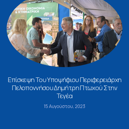
Επίσκεψη Του Υποψήφιου Περιφερειάρχη
Πελοποννήσου Δημήτρη Πτωχού Στην
Τεγέα
15 Αυγούστου, 2023