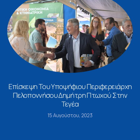
Επίσκεψη Του Υποψήφιου Περιφερειάρχη
Πελοποννήσου Δημήτρη Πτωχού Στην
Τεγέα
15 Αυγούστου, 2023