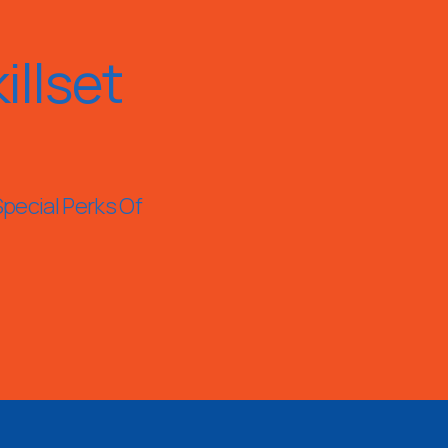
llset
Special Perks Of