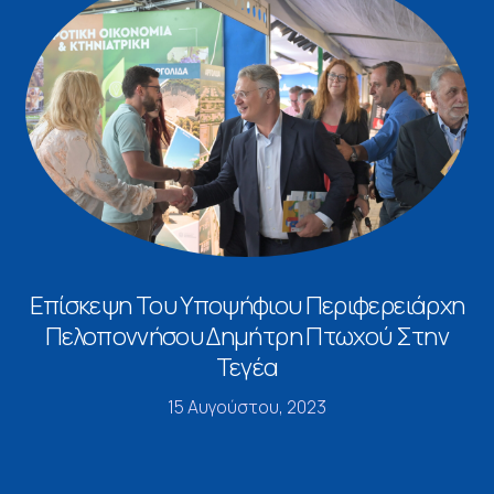
Επίσκεψη Του Υποψήφιου Περιφερειάρχη
Πελοποννήσου Δημήτρη Πτωχού Στην
Τεγέα
15 Αυγούστου, 2023