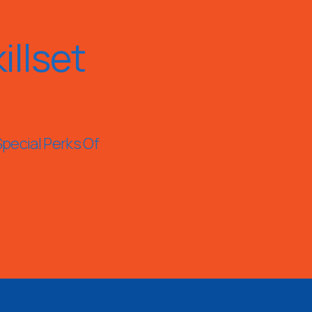
llset
Special Perks Of