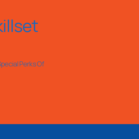
llset
Special Perks Of