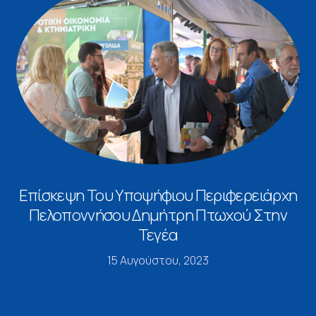
Επίσκεψη Του Υποψήφιου Περιφερειάρχη
Πελοποννήσου Δημήτρη Πτωχού Στην
Τεγέα
15 Αυγούστου, 2023