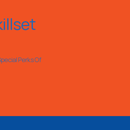
llset
Special Perks Of