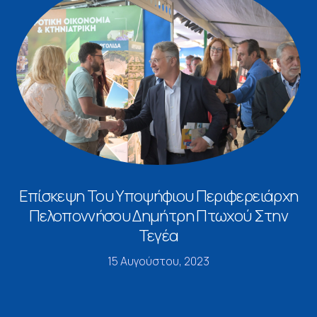
Επίσκεψη Του Υποψήφιου Περιφερειάρχη
Πελοποννήσου Δημήτρη Πτωχού Στην
Τεγέα
15 Αυγούστου, 2023