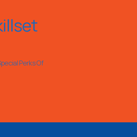
llset
Special Perks Of