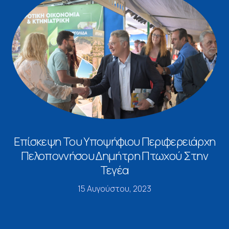
Επίσκεψη Του Υποψήφιου Περιφερειάρχη
Πελοποννήσου Δημήτρη Πτωχού Στην
Τεγέα
15 Αυγούστου, 2023