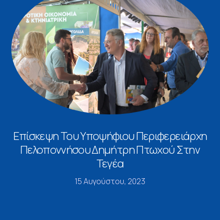
Επίσκεψη Του Υποψήφιου Περιφερειάρχη
Πελοποννήσου Δημήτρη Πτωχού Στην
Τεγέα
15 Αυγούστου, 2023