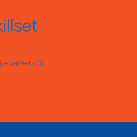
llset
Special Perks Of