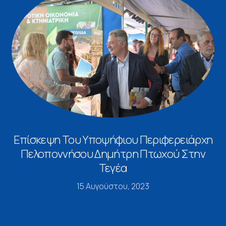
Επίσκεψη Του Υποψήφιου Περιφερειάρχη
Πελοποννήσου Δημήτρη Πτωχού Στην
Τεγέα
15 Αυγούστου, 2023