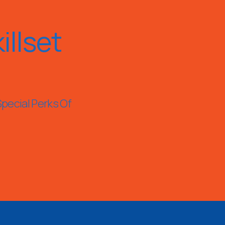
llset
Special Perks Of