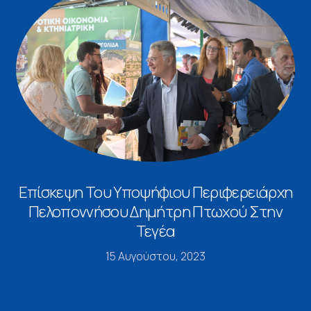
Επίσκεψη Του Υποψήφιου Περιφερειάρχη
Πελοποννήσου Δημήτρη Πτωχού Στην
Τεγέα
15 Αυγούστου, 2023