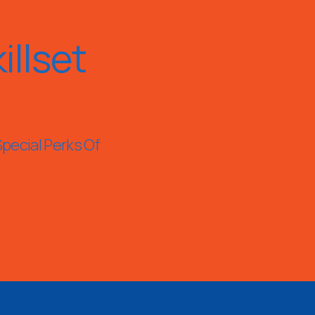
llset
Special Perks Of