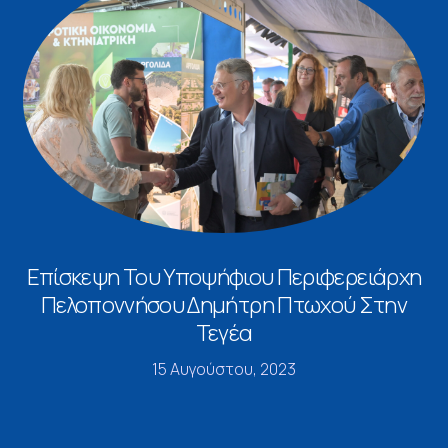
Επίσκεψη Του Υποψήφιου Περιφερειάρχη
Πελοποννήσου Δημήτρη Πτωχού Στην
Τεγέα
15 Αυγούστου, 2023