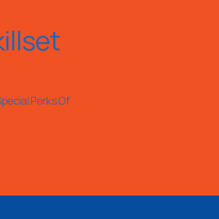
llset
Special Perks Of