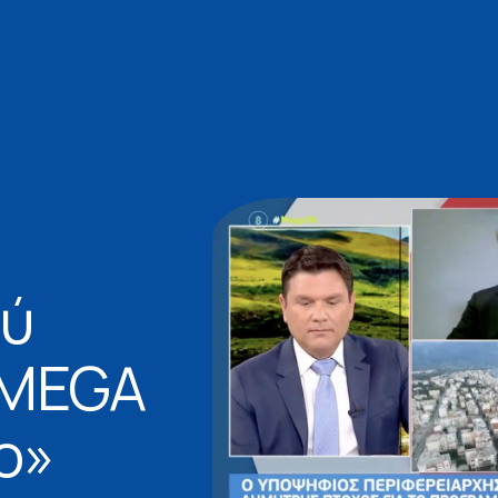
ού
«MEGA
ο»