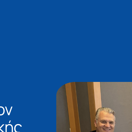
ον
κής