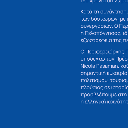
150 χρόνια διπλωμα
Κατά τη συνάντηση
των δύο χωρών, με 
συνεργασιών. Ο Πε
η Πελοπόννησος, ιδ
εξωστρέφεια της π
Ο Περιφερειάρχης 
υποδεχτώ τον Πρέσβη
Nicola Pasaman, κα
σημαντική ευκαιρία
πολιτισμού, τουρισ
πλούσιος σε ιστορί
προσβλέπουμε στη δ
η ελληνική κοινότη
συμβάλλοντας στην 