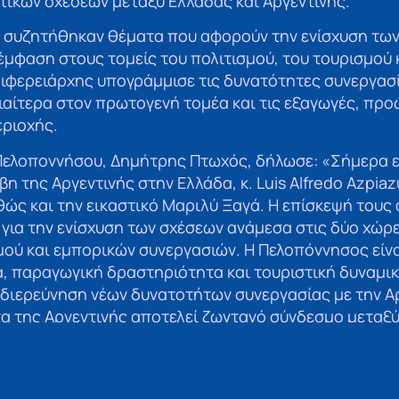
τικών σχέσεων μεταξύ Ελλάδας και Αργεντινής.
, συζητήθηκαν θέματα που αφορούν την ενίσχυση τω
έμφαση στους τομείς του πολιτισμού, του τουρισμού
ριφερειάρχης υπογράμμισε τις δυνατότητες συνεργασ
ιαίτερα στον πρωτογενή τομέα και τις εξαγωγές, πρ
εριοχής.
Πελοποννήσου, Δημήτρης Πτωχός, δήλωσε: «Σήμερα εί
 της Αργεντινής στην Ελλάδα, κ. Luis Alfredo Azpiazu
θώς και την εικαστικό Μαριλύ Ξαγά. Η επίσκεψή τους 
 για την ενίσχυση των σχέσεων ανάμεσα στις δύο χώρε
μού και εμπορικών συνεργασιών. Η Πελοπόννησος είν
α, παραγωγική δραστηριότητα και τουριστική δυναμικ
ιερεύνηση νέων δυνατοτήτων συνεργασίας με την Αρ
τα της Αργεντινής αποτελεί ζωντανό σύνδεσμο μεταξύ
καλλιέργεια φιλικών σχέσεων και αμοιβαίας κατανόη