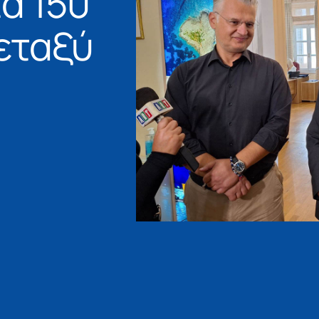
α 150
μεταξύ