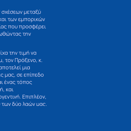
ν σχέσεων μεταξύ
 και των εμπορικών
ίας που προσφέρει
οωθώντας την
χα την τιμή να
, τον Πρόξενο, κ.
αποτελεί μια
ς μας, σε επίπεδο
αι ένας τόπος
ή, και
γεντινή. Επιπλέον,
 των δύο λαών μας,
σης».