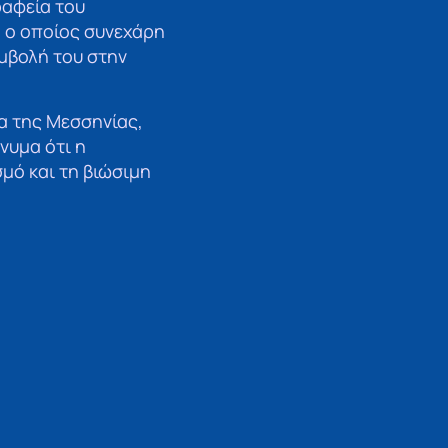
ραφεία του
 ο οποίος συνεχάρη
υμβολή του στην
α της Μεσσηνίας,
νυμα ότι η
μό και τη βιώσιμη
Καρέλια,
 Καρέλια μάς
 με όραμα και αγάπη
υλίες που προάγουν
αι, όπως τόνισε ο
κές κοινότητες και