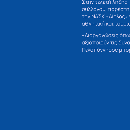
Στην τελετή λήξης,
συλλόγου, παρέστη
τον ΝΑΣΚ «Αίολος» 
αθλητική και τουρι
«Διοργανώσεις όπως
αξιοποιούν τις δυν
Πελοπόννησος μπορε
τουριστική ανάπτυ
Ο Περιφερειάρχης έ
τονίζοντας ότι: «Η
υπενθυμίζει πόσο κ
για τον τόπο του. 
τον αθλητισμό, την 
Η Περιφέρεια Πελοπ
κ. Πτωχός, θα συνεχ
ενισχύουν την κοιν