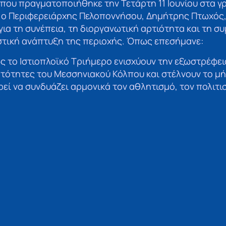
 που πραγματοποιήθηκε την Τετάρτη 11 Ιουνίου στα γ
 ο Περιφερειάρχης Πελοποννήσου, Δημήτρης Πτωχός,
για τη συνέπεια, τη διοργανωτική αρτιότητα και τη σ
στική ανάπτυξη της περιοχής. Όπως επεσήμανε:
 το Ιστιοπλοϊκό Τριήμερο ενισχύουν την εξωστρέφει
ατότητες του Μεσσηνιακού Κόλπου και στέλνουν το μή
ί να συνδυάζει αρμονικά τον αθλητισμό, τον πολιτισ
ξη».
κανε επίσης ιδιαίτερη αναφορά στον Γεώργιο Ανδρέα 
 διαχρονική προσφορά του αείμνηστου Γεωργίου Ανδρ.
αθοριστικός μπορεί να είναι ο ρόλος ενός ανθρώπου
Η παρακαταθήκη του εμπνέει και καθοδηγεί πρωτοβο
παιδεία και τον πολιτισμό».
οννήσου στηρίζει διαχρονικά τέτοιες πρωτοβουλίες κ
ίσει να επενδύει σε δράσεις που προβάλλουν τις τοπι
ωνική συνοχή μέσω του αθλητισμού.