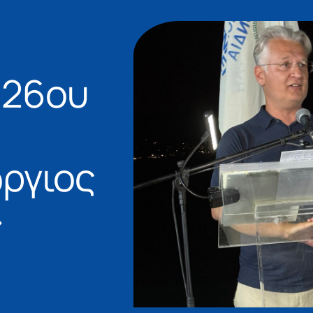
 26ου
ργιος
»