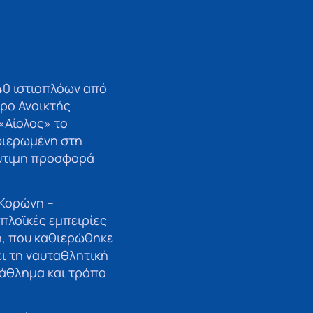
40 ιστιοπλόων από
ερο Ανοικτής
«Αίολος» το
αφιερωμένη στη
λύτιμη προσφορά
 Κορώνη –
πλοϊκές εμπειρίες
η, που καθιερώθηκε
ει τη ναυταθλητική
 άθλημα και τρόπο