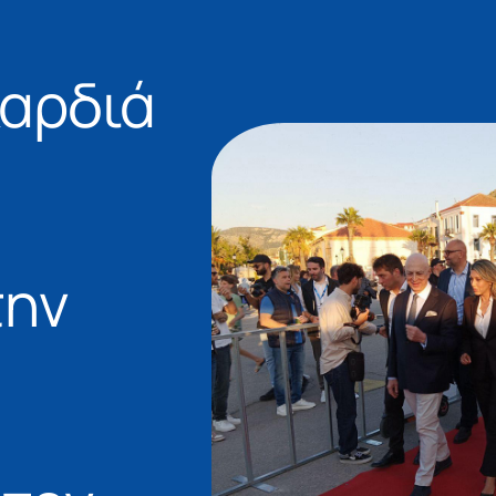
καρδιά
την