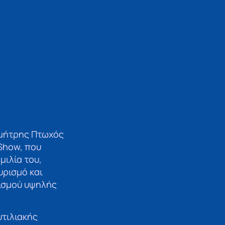
ημήτρης Πτωχός
 Show, που
μιλία του,
υρισμό και
ρισμού υψηλής
υτιλιακής