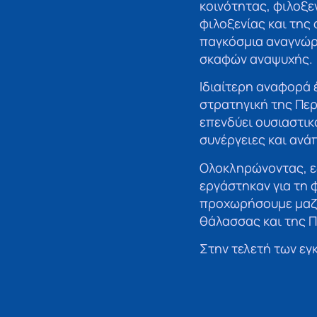
κοινότητας, φιλοξε
φιλοξενίας και της
παγκόσμια αναγνώρ
σκαφών αναψυχής.
Ιδιαίτερη αναφορά 
στρατηγική της Περ
επενδύει ουσιαστικ
συνέργειες και ανά
Ολοκληρώνοντας, ε
εργάστηκαν για τη 
προχωρήσουμε μαζί 
θάλασσας και της 
Στην τελετή των ε
Βουλευτές, Αντιπερ
Δήμου Ναυπλιέων κ
τουρισμού, καθώς 