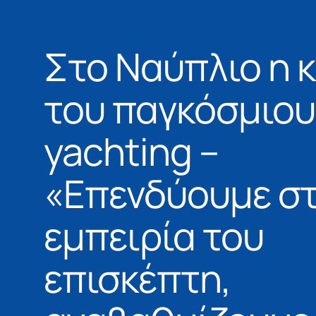
Στο Ναύπλιο η 
του παγκόσμιου
yachting –
«Επενδύουμε σ
εμπειρία του
επισκέπτη,