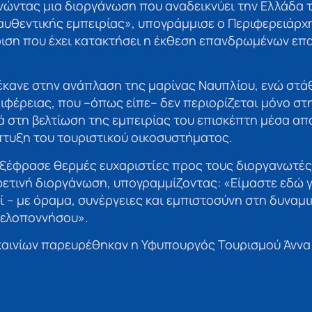
νώντας μια διοργάνωση που αναδεικνύει την Ελλάδα 
 αυθεντικής εμπειρίας», υπογράμμισε ο Περιφερειάρχη
ιση που έχει κατακτήσει η έκθεση επανδρωμένων επ
έκανε στην ανάπλαση της μαρίνας Ναυπλίου, ενώ στά
ιφέρειας, που –όπως είπε– δεν περιορίζεται μόνο στ
ά στη βελτίωση της εμπειρίας του επισκέπτη μέσα α
πτυξη του τουριστικού οικοσυστήματος.
ξέφρασε θερμές ευχαριστίες προς τους διοργανωτές 
φετινή διοργάνωση, υπογραμμίζοντας: «Είμαστε εδώ γ
– με όραμα, συνέργειες και εμπιστοσύνη στη δυναμι
Πελοποννήσου».
γκαινίων παρευρέθηκαν η Υφυπουργός Τουρισμού Άννα
ιφερειάρχες, Δήμαρχοι, Περιφερειακοί Σύμβουλοι, αν
αι όμορων δήμων, εκπρόσωποι θεσμών, επιχειρηματί
και πλήθος κόσμου.