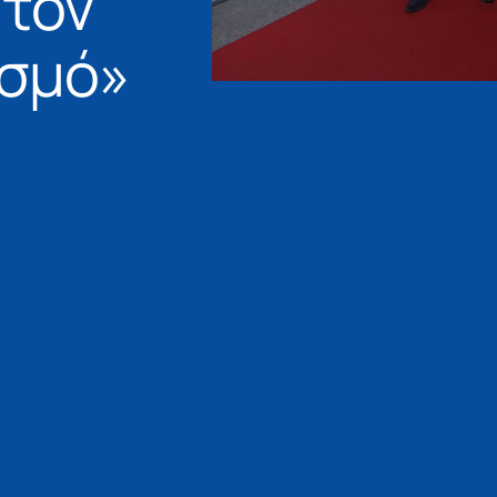
 τον
ισμό»