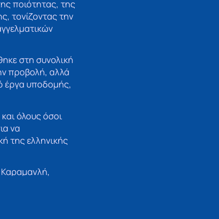
της ποιότητας, της
ς, τονίζοντας την
αγγελματικών
θηκε στη συνολική
ην προβολή, αλλά
πό έργα υποδομής,
και όλους όσοι
ια να
κή της ελληνικής
 Καραμανλή,
τιδήμαρχοι του
ες του θαλάσσιου