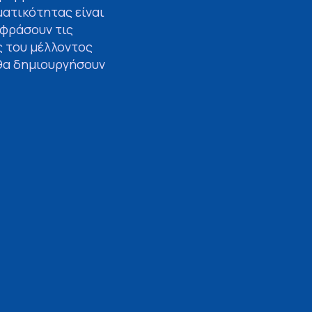
ματικότητας είναι
κφράσουν τις
ς του μέλλοντος
 θα δημιουργήσουν
η Οιχαλία και η
ότησης του ΕΣΠΑ
ς πράσινης
ην ευκαιρία να
, ανταλλάσσοντας
τους.
ΕΠΟΜΕΝΟ