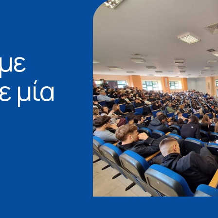
με
ε μία