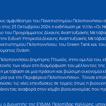
ους αμφιθέατρο του Πανεπιστημίου Πελοποννήσου σ
τις 23 Οκτωβρίου 2024 η εκδήλωση με τίτλο «Οι Νέ
σιο του Προγράμματος Δίκαιης Αναπτυξιακής Μετάβα
την Ειδική Υπηρεσία Δίκαιης Αναπτυξιακής Μετάβασ
νεπιστημίου Πελοποννήσου, του Green Tank και το
ρύματος Ωνάση.
Πελοποννήσου Δημήτρης Πτωχός, στην ομιλία του, ε
τοχής των νέων στη διαμόρφωση του μέλλοντος της 
η μετάβαση σε μια πράσινη και βιώσιμη οικονομία εί
ρία για την Περιφέρεια Πελοποννήσου». Τόνισε επί
σχύσει τις νέες επενδύσεις σε τομείς όπως η βιοοικο
 κάνοντας αναφορά στον κόμβο βιοοικονομίας που π
, ο Διοικητής της ΕΥΔΑΜ, Πελοπίδας Καλλίρης, υπογ