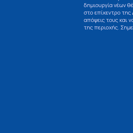
δημιουργία νέων θέ
στο επίκεντρο της
απόψεις τους και 
της περιοχής. Σημ
1.300 νέες θέσεις 
Γορτυνία.
Η εκδήλωση περιλά
και της Δίκαιης Α
καινοτομίας και πε
συμμετάσχουν σε α
απόψεις για τις π
ΠΡΟΗΓΟΥΜΕΝΟ