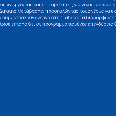
σεων εργασίας και η στήριξη της νεανικής επιχειρη
 Δίκαιης Μετάβασης, προσκαλώντας τους νέους να ε
να συμμετάσχουν ενεργά στη διαδικασία διαμόρφωση
είωσε επίσης ότι οι προγραμματισμένες επενδύσεις
εργασίας σε περιοχές όπως η Μεγαλόπολη, η Τρίπολη, 
μβανε παρουσιάσεις για τα προγράμματα χρηματοδ
ναπτυξιακής Μετάβασης, ενώ δόθηκε έμφαση σε τομεί
ριβαλλοντικής επιχειρηματικότητας. Οι νέοι είχαν τ
νοιχτή συζήτηση και εργαστήρια δημιουργίας ιδεών
ροοπτικές απασχόλησης και ανάπτυξης στην περιοχή 