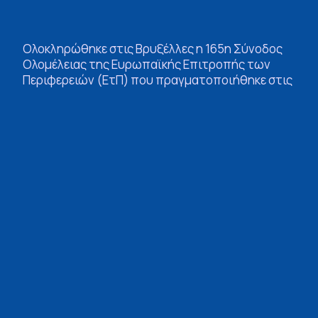
Ολοκληρώθηκε στις Βρυξέλλες η 165η Σύνοδος
Ολομέλειας της Ευρωπαϊκής Επιτροπής των
Περιφερειών (ΕτΠ) που πραγματοποιήθηκε στις
2 και 3 Απριλίου 2025. Ο Περιφερειάρχης
Πελοποννήσου Δημήτρης Πτωχός συμμετείχε
στις εργασίες, μέσα από τις οποίες
αναδείχθηκαν σημαντικοί προβληματισμοί για
το παρόν και το μέλλον της Ευρωπαϊκής
Ένωσης.
Μεταξύ των κύριων θεμάτων, ξεχώρισαν οι
προτεραιότητες της Πολωνικής Προεδρίας, με
έμφαση στα ζητήματα ασφάλειας και άμυνας –
σε όλα τα επίπεδα: εξωτερικό, εσωτερικό,
ενεργειακό, διατροφικό, πληροφοριακό και
οικονομικό.
Ιδιαίτερο ενδιαφέρον είχε η συζήτηση για την