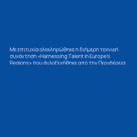
Με επιτυχία ολοκληρώθηκε η διήμερη τεχνική
συνάντηση «Harnessing Talent in Europe’s
Regions» που φιλοξενήθηκε από την Περιφέρεια
Πελοποννήσου στις 9 και 10 Δεκεμβρίου 2024,
στο πλαίσιο της πρωτοβουλίας Talent Booster
Mechanism της Ευρωπαϊκής Επιτροπής. Η
συνάντηση, που έλαβε χώρα στην Τρίπολη,
αποτέλεσε σημείο αναφοράς για την ανάδειξη
ταλέντων και τη δημιουργία ενός βιώσιμου
πλαισίου ανάπτυξης στην Πελοπόννησο.
Συνεργασία για την Καινοτομία και την
Κοινωνική Συνοχή