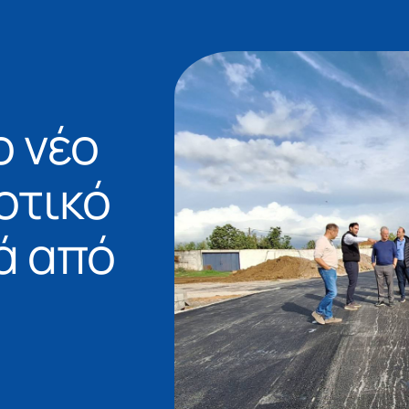
 νέο
οτικό
ά από