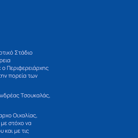
οτικό Στάδιο
ρεια
ε ο Περιφερειάρχης
την πορεία των
Ανδρέας Τσουκαλάς,
αρχο Οιχαλίας,
 με στόχο να
 και με τις