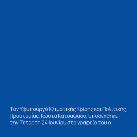
Τον Υφυπουργό Κλιματικής Κρίσης και Πολιτικής
Προστασίας, Κώστα Κατσαφάδο, υποδέχθηκε
την Τετάρτη 24 Ιουνίου στο γραφείο του ο
Περιφερειάρχης Πελοποννήσου, Δημήτρης
Πτωχός, παρουσία του Δημάρχου Γορτυνίας,