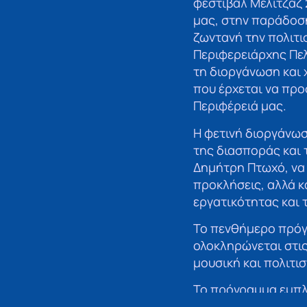
φεστιβάλ Μελιτζάζ 
μας, στην παράδοσ
ζωντανή την πολιτι
Περιφερειάρχης Πε
τη διοργάνωση και 
που έρχεται να προ
Περιφέρειά μας.
Η φετινή διοργάνωσ
της διασποράς και 
Δημήτρη Πτωχό, να 
προκλήσεις, αλλά κα
εργατικότητας και 
Το πενθήμερο πρόγ
ολοκληρώνεται στις
μουσική και πολιτι
Το πρόγραμμα εμπλο
εκδήλωση για τον π