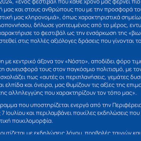
2024, «ενός φεστιβάλ που κάθε χρόνο μας φέρνει πιο 
ή μας και στους ανθρώπους που με την προσφορά το
στική μας κληρονομιά», όπως χαρακτηριστικά σημείω
λοποννήσου, δήλωσε γοητευμένος από το μέρος, εν
χαρακτήρισε το φεστιβάλ ως την ενσάρκωση της «βιω
στεθεί στις πολλές αξιόλογες δράσεις που γίνονται τ
η με κεντρικό άξονα τον «Νόστο», αποδίδει φόρο τι
τη συνεισφορά τους στον παγκόσμιο πολιτισμό, με το
σχολιάζει πως «αυτές οι περιπλανήσεις, γεμάτες δυσ
ι ελπίδα και όνειρα, μας θυμίζουν τις αξίες της επιμ
της αλληλεγγύης που χαρακτηρίζουν τον τόπο μας».
ραμμα που υποστηρίζεται ενεργά από την Περιφέρει
 7 Ιουλίου και περιλαμβάνει ποικίλες εκδηλώσεις που
στική ποικιλομορφία.
υτίζεται με εκδηλώσεις λόγου, προβολές ταινιών και 
οιητή Γιώργο Σαραντάρη. Οι δράσεις λαμβάνουν χώρα 