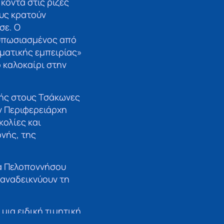
κοντά στις ρίζες
υς κρατούν
σε. Ο
τυπωσιασμένος από
ματικής εμπειρίας»
ο καλοκαίρι στην
μής στους Τσάκωνες
ν Περιφερειάρχη
κολίες και
ονής, της
α Πελοποννήσου
 αναδεικνύουν τη
μια ειδική τιμητική
σε ιστορικά κτίρια