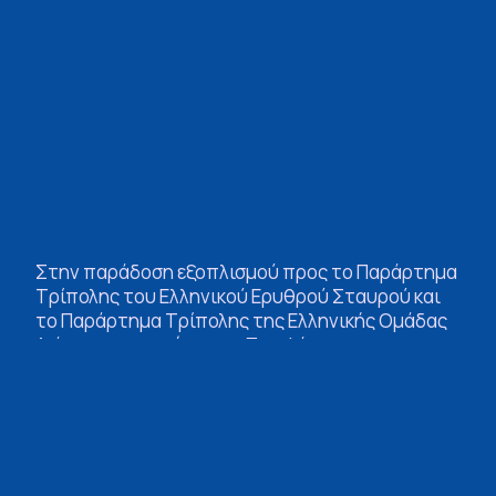
Στην παράδοση εξοπλισμού προς το Παράρτημα
Τρίπολης του Ελληνικού Ερυθρού Σταυρού και
το Παράρτημα Τρίπολης της Ελληνικής Ομάδας
Διάσωσης προχώρησε η Περιφέρεια
Πελοποννήσου, στο πλαίσιο των δράσεων
ενίσχυσης της πρόληψης, της ετοιμότητας και
της προστασίας της ανθρώπινης ζωής.
Η παράδοση πραγματοποιήθηκε, την Δευτέρα 22
Ιουνίου, στην αίθουσα συνεδριάσεων της