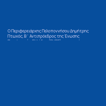
Ο Περιφερειάρχης Πελοποννήσου Δημήτρης
Πτωχός, Β΄ Αντιπρόεδρος της Ένωσης
Περιφερειών Ελλάδας (ΕΝΠΕ), συμμετείχε στις
εργασίες της Ολομέλειας της Ευρωπαϊκής
Επιτροπής των Περιφερειών που
πραγματοποιήθηκε στις Βρυξέλλες στις 10 και 11
Δεκεμβρίου.
Στο πλαίσιο της συνόδου συζητήθηκαν κρίσιμα
ζητήματα για το μέλλον της Ευρωπαϊκής
Ένωσης και των Περιφερειών, με έμφαση στη
συνοχή, την ανθεκτικότητα και τον ρόλο της
τοπικής και περιφερειακής αυτοδιοίκησης στη
διαμόρφωση και υλοποίηση των ευρωπαϊκών
πολιτικών. Στο επίκεντρο βρέθηκαν ο