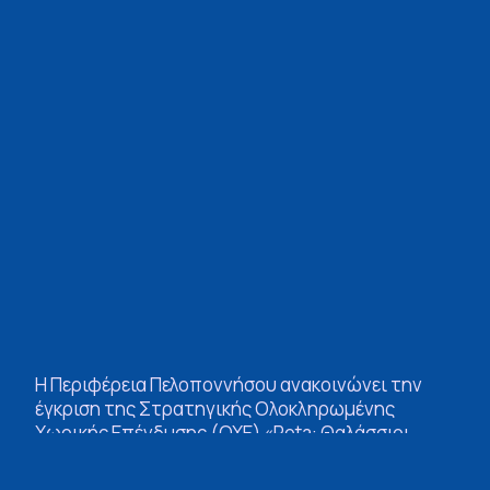
Η Περιφέρεια Πελοποννήσου ανακοινώνει την
έγκριση της Στρατηγικής Ολοκληρωμένης
Χωρικής Επένδυσης (ΟΧΕ) «Rota: Θαλάσσιοι
Δρόμοι Ανάπτυξης», που αφορά τους Δήμους
Ναυπλιέων, Επιδαύρου και Ερμιονίδας, στο