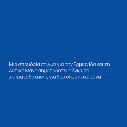
Μια σπουδαία στιγμή για την Ερμιονίδα και τη
Δυτική Μάνη σηματοδοτεί η έγκριση
χρηματοδότησης για δύο σημαντικά έργα
αφαλάτωσης, που εντάσσονται στον συνολικό
σχεδιασμό της Περιφέρειας Πελοποννήσου για
βιώσιμη διαχείριση των υδάτινων πόρων και
ενίσχυση των υποδομών ύδρευσης σε όλη την
Περιφέρεια.
Συγκεκριμένα, εγκρίθηκε από το Υπουργείο
Περιβάλλοντος και Ενέργειας και τον Υπουργό κ.