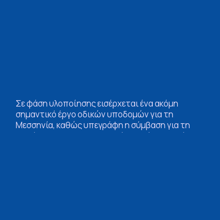
Σε φάση υλοποίησης εισέρχεται ένα ακόμη
σημαντικό έργο οδικών υποδομών για τη
Μεσσηνία, καθώς υπεγράφη η σύμβαση για τη
βελτίωση της 13Α Επαρχιακής Οδού, στο τμήμα
Βασιλίτσι – Φοινικούντα, προϋπολογισμού
1.000.000 ευρώ.
Η υπογραφή πραγματοποιήθηκε την Παρασκευή
12 Ιουνίου, παρουσία του Περιφερειάρχη
Πελοποννήσου Δημήτρη Πτωχού και του
Δημάρχου Πύλου – Νέστορος Παναγιώτη
Καρβέλα, σηματοδοτώντας την έναρξη μιας