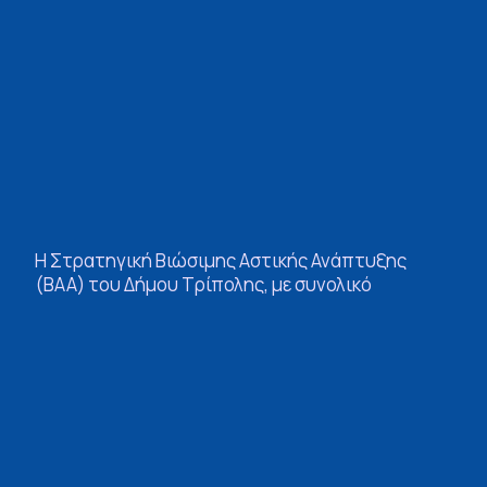
Η Στρατηγική Βιώσιμης Αστικής Ανάπτυξης
(ΒΑΑ) του Δήμου Τρίπολης, με συνολικό
προϋπολογισμό 13,5 εκατομμυρίων ευρώ στο
πλαίσιο του Περιφερειακού Προγράμματος
«Πελοπόννησος 2021–2027», αποτέλεσε το
κεντρικό θέμα της συνάντησης του
Περιφερειάρχη Πελοποννήσου Δημήτρη Πτωχού
με τον Δήμαρχο Τρίπολης, Κώστα Τζιούμη, στην
έδρα της Περιφέρειας, την Πέμπτη 27
Νοεμβρίου.