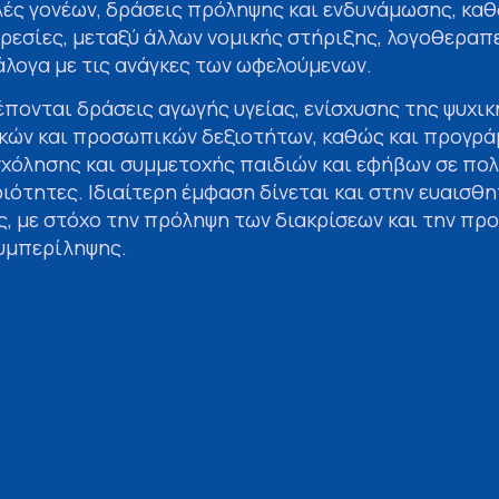
λές γονέων, δράσεις πρόληψης και ενδυνάμωσης, καθ
ρεσίες, μεταξύ άλλων νομικής στήριξης, λογοθεραπε
άλογα με τις ανάγκες των ωφελούμενων.
πονται δράσεις αγωγής υγείας, ενίσχυσης της ψυχικ
κών και προσωπικών δεξιοτήτων, καθώς και προγρ
χόλησης και συμμετοχής παιδιών και εφήβων σε πολι
ιότητες. Ιδιαίτερη έμφαση δίνεται και στην ευαισθ
ς, με στόχο την πρόληψη των διακρίσεων και την π
συμπερίληψης.
Περιφερειάρχης Πελοποννήσου Δημήτρης Πτωχός σημ
κοινωνική συνοχή με στοχευμένες δράσεις που στηρ
παιδί. Αξιοποιούμε τους διαθέσιμους ευρωπαϊκούς π
α ισχυρό πλέγμα κοινωνικής προστασίας, ενισχύοντα
φαλίζοντας ίσες ευκαιρίες για όλους. Η συγκεκριμέ
αστική επένδυση στην ποιότητα ζωής των πολιτών κα
.