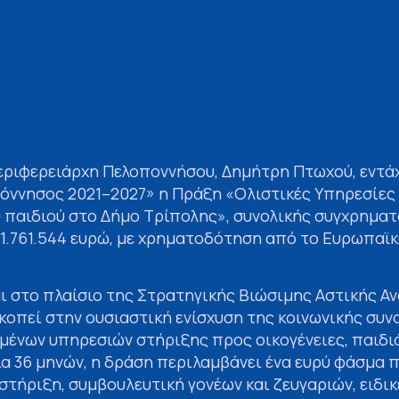
ριφερειάρχη Πελοποννήσου, Δημήτρη Πτωχού, εντά
ννησος 2021–2027» η Πράξη «Ολιστικές Υπηρεσίες
ου παιδιού στο Δήμο Τρίπολης», συνολικής συγχρημ
1.761.544 ευρώ, με χρηματοδότηση από το Ευρωπαϊκ
ι στο πλαίσιο της Στρατηγικής Βιώσιμης Αστικής Α
οπεί στην ουσιαστική ενίσχυση της κοινωνικής συν
ένων υπηρεσιών στήριξης προς οικογένειες, παιδιά
ια 36 μηνών, η δράση περιλαμβάνει ένα ευρύ φάσμα
τήριξη, συμβουλευτική γονέων και ζευγαριών, ειδικ