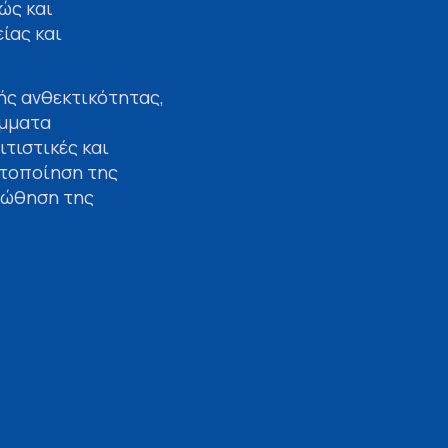
ώς και
ίας και
ής ανθεκτικότητας,
άμματα
τιστικές και
ητοποίηση της
ροώθηση της
είωσε:
ίζουν έμπρακτα την
όρους για να
ς τις υπηρεσίες
νη παρέμβαση
ι στο μέλλον της