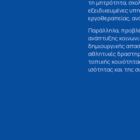
τη μητρότητα, σχο
εξειδικευμένες υπη
εργοθεραπείας, αν
Παράλληλα, προβλέ
ανάπτυξης κοινωνι
δημιουργικής απασ
αθλητικές δραστηρ
τοπικής κοινότητα
ισότητας και της 
Σε δήλωσή του, ο 
«Επενδύουμε στην 
οικογένεια και το 
δημιουργήσουμε έν
φροντίδας και διασ
αποτελεί μια ουσι
τοπικής κοινωνίας»