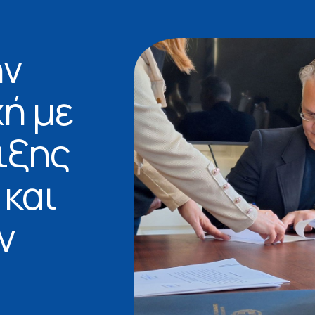
ην
χή με
ιξης
 και
ν