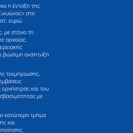
κε η ένταξη της
Σικυώνας» στο
ατ. ευρώ.
, με στόχο τη
ης αρχαίας
φερειακής
αι βιώσιμη ανάπτυξη
ής τεκμηρίωσης,
εμβάσεις
 ορχήστρας και του
οσβασιμότητας με
το κατώτερο τμήμα
ής και
οποίησης.