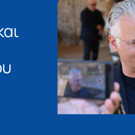
και
ου