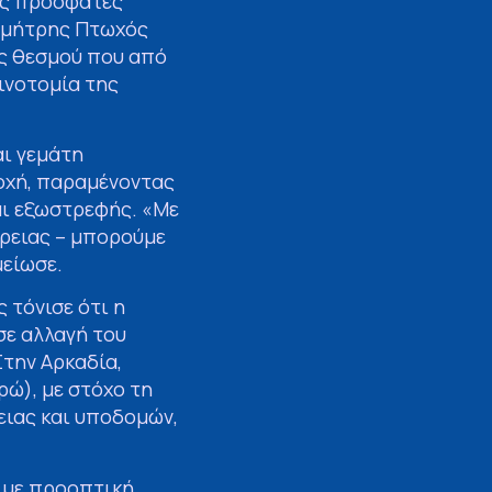
ις πρόσφατες
Δημήτρης Πτωχός
ός θεσμού που από
αινοτομία της
αι γεμάτη
ποχή, παραμένοντας
αι εξωστρεφής. «Με
έρειας – μπορούμε
μείωσε.
 τόνισε ότι η
σε αλλαγή του
την Αρκαδία,
ρώ), με στόχο τη
ειας και υποδομών,
ς με προοπτική