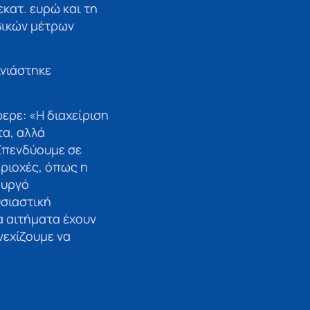
κατ. ευρώ και τη
βικών μέτρων
νιάστηκε
ρε: «Η διαχείριση
τα, αλλά
 Επενδύουμε σε
εριοχές, όπως η
ουργό
υσιαστική
α αιτήματα έχουν
νεχίζουμε να