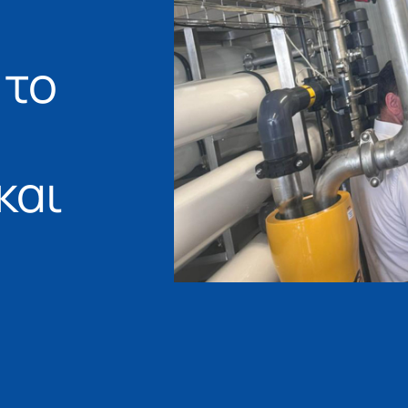
 το
και