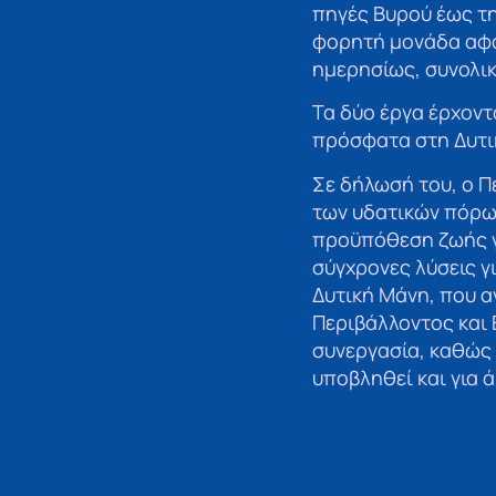
πηγές Βυρού έως τη
φορητή μονάδα αφα
ημερησίως, συνολι
Τα δύο έργα έρχον
πρόσφατα στη Δυτι
Σε δήλωσή του, ο 
των υδατικών πόρων
προϋπόθεση ζωής γι
σύγχρονες λύσεις γ
Δυτική Μάνη, που α
Περιβάλλοντος και 
συνεργασία, καθώς 
υποβληθεί και για 
διεκδικούμε λύσεις 