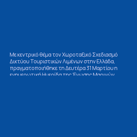
Με κεντρικό θέμα τον Χωροταξικό Σχεδιασμό
Δικτύου Τουριστικών Λιμένων στην Ελλάδα,
πραγματοποιήθηκε τη Δευτέρα 31 Μαρτίου η
ενημερωτική Ημερίδα της Ένωσης Μαρινών
Ελλάδος (Ε.ΜΑ.Ε.) στην Αθήνα. Κατά τη διάρκειά
της παρουσιάστηκε επίσημα η μελέτη με τίτλο
«Προτάσεις για την Ανάπτυξη Δικτύου
Τουριστικών Λιμένων στην Ελλάδα», που
εκπονήθηκε με πρωτοβουλία της Ε.ΜΑ.Ε., με την
επιστημονική επιμέλεια των καθηγητών
Γιώργου Κ. Βαγγέλα και Θάνου Πάλλη και τη
θετική ανταπόκριση του Υπουργείου Τουρισμού.