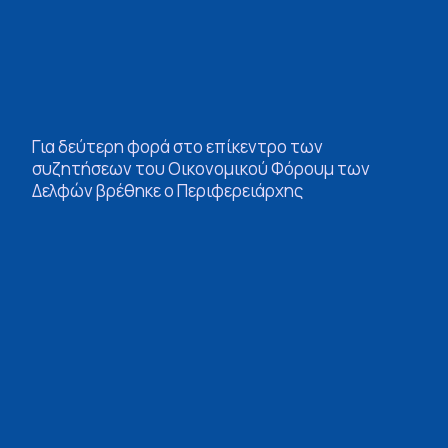
Για δεύτερη φορά στο επίκεντρο των
συζητήσεων του Οικονομικού Φόρουμ των
Δελφών βρέθηκε ο Περιφερειάρχης
Πελοποννήσου, Δημήτρης Πτωχός,
συμμετέχοντας στην ενότητα με τίτλο «Ψηφιακή
Εμπιστοσύνη: Χτίζοντας έναν Καλύτερο Δημόσιο
Τομέα», μαζί με κορυφαίους θεσμικούς και
επιχειρηματικούς εκπροσώπους του χώρου.
Ο Περιφερειάρχης Πελοποννήσου ανέδειξε με
τεκμηριωμένο και άμεσο λόγο την ανάγκη για
ουσιαστική ψηφιακή μετάβαση στον δημόσιο
τομέα, εστιάζοντας σε τρία καίρια σημεία:
απλοποίηση των διαδικασιών,
διαλειτουργικότητα και οργάνωση των