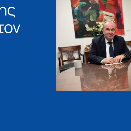
της
τον