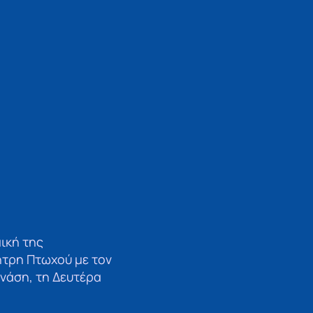
ική της
τρη Πτωχού με τον
νάση, τη Δευτέρα