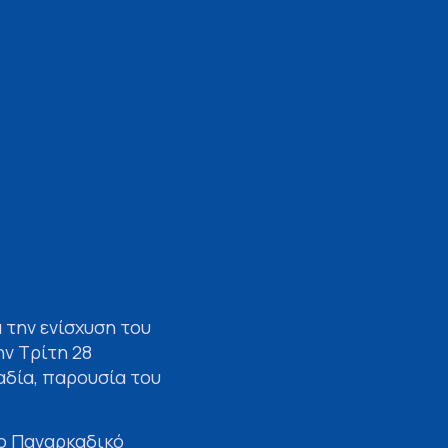
 την ενίσχυση του
ν Τρίτη 28
αδία, παρουσία του
το Παναρκαδικό