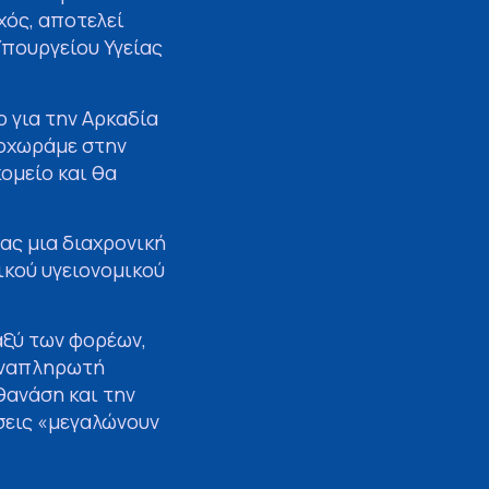
χός, αποτελεί
Υπουργείου Υγείας
 για την Αρκαδία
ροχωράμε στην
ομείο και θα
ας μια διαχρονική
ικού υγειονομικού
αξύ των φορέων,
 Αναπληρωτή
θανάση και την
σεις «μεγαλώνουν
οστιθέμενη αξία».