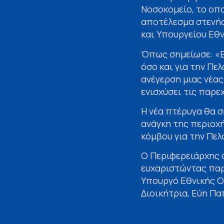
Νοσοκομείο, το οπ
αποτέλεσμα στενής
και Υπουργείου Εθν
Όπως σημείωσε: «Β
όσο και για την Π
ανέγερση μιας νέα
ενισχύσει τις παρε
Η νέα πτέρυγα θα σ
ανάγκη της περιοχή
κόμβου για την Πε
Ο Περιφερειάρχης 
ευχαριστώντας παρ
Υπουργό Εθνικής Ο
Διοικήτρια, Εύη Π
το αποτύπωμα στις