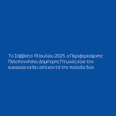
Το Σάββατο 19 Ιουλίου 2025, ο Περιφερειάρχης
Πελοποννήσου Δημήτρης Πτωχός είχε την
ευκαιρία να δει από κοντά την πρόοδο δύο
σημαντικών έργων που υλοποιούνται στη
Λακωνία και αποτελούν κρίσιμες παρεμβάσεις για
την οδική ασφάλεια, τη σύνδεση των τοπικών
κοινοτήτων και την τουριστική ανάπτυξη της
περιοχής.
Συνοδευόμενος από τον Αντιπεριφερειάρχη Π.Ε.
Λακωνίας Θεόδωρο Βερούτη, τον